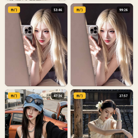
热门
53:46
热门
99:26
迷雾侦探
北达科他油田
家庭
19万
8.4
惊悚
19万
7.2
热门
47:36
热门
27:57
孤城烽火
塞纳河畔
喜剧
19万
犯罪
19万
7.3
9.6