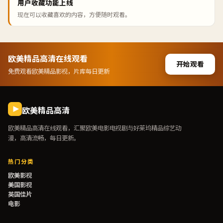
用户收藏功能上线
现在可以收藏喜欢的内容，方便随时观看。
欧美精品高清在线观看
开始观看
免费观看欧美精品影视，片库每日更新
欧美精品高清
欧美精品高清在线观看
，汇聚欧美电影电视剧与好莱坞精品综艺动
漫，高清流畅，每日更新。
热门分类
欧美影视
美国影视
英国佳片
电影