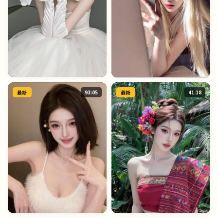
最新
93:05
最新
41:18
时间裂缝·新传
边境追击·新传
动作
5.5万
战争
5.4万
9.7
7.1