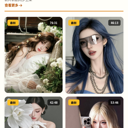
查看更多
最新
76:31
最新
46:13
最新
42:48
最新
53:46
剑桥谜案
深夜公路
家庭
14万
7.4
冒险
14万
7.7